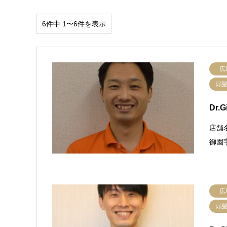
6件中 1〜6件を表示
広
頭
Dr.
店舗
御園宇
広
頭