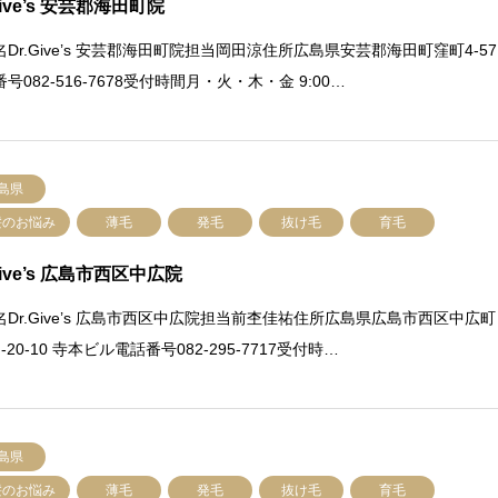
Give’s 安芸郡海田町院
Dr.Give’s 安芸郡海田町院担当岡田涼住所広島県安芸郡海田町窪町4-57
号082-516-7678受付時間月・火・木・金 9:00…
島県
髪のお悩み
薄毛
発毛
抜け毛
育毛
Give’s 広島市西区中広院
名Dr.Give’s 広島市西区中広院担当前杢佳祐住所広島県広島市西区中広町
-20-10 寺本ビル電話番号082-295-7717受付時…
島県
髪のお悩み
薄毛
発毛
抜け毛
育毛