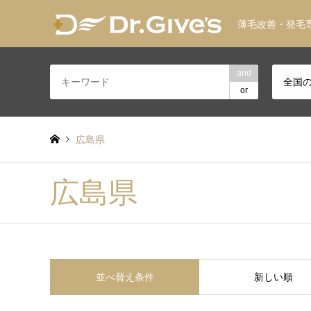
薄毛改善・発毛
and
全国
or
広島県
広島県
並べ替え条件
新しい順