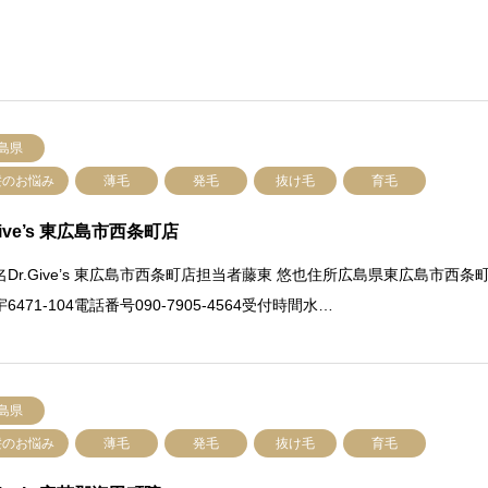
島県
髪のお悩み
薄毛
発毛
抜け毛
育毛
Give’s 東広島市西条町店
名Dr.Give’s 東広島市西条町店担当者藤東 悠也住所広島県東広島市西条
6471-104電話番号090-7905-4564受付時間水…
島県
髪のお悩み
薄毛
発毛
抜け毛
育毛