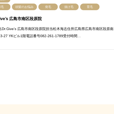
薄毛
頭髪のお悩み
発毛
抜け毛
育毛
Give’s 広島市南区段原院
名Dr.Give’s 広島市南区段原院担当松木海志住所広島県広島市南区段原南
3-27 YKビル1階電話番号082-261-1789受付時間…