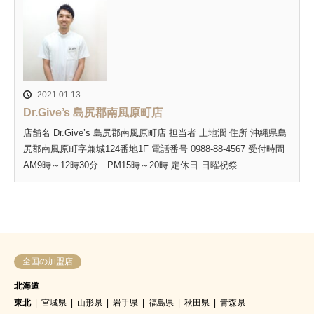
2021.01.13
Dr.Give’s 島尻郡南風原町店
店舗名 Dr.Give’s 島尻郡南風原町店 担当者 上地潤 住所 沖縄県島
尻郡南風原町字兼城124番地1F 電話番号 0988-88-4567 受付時間
AM9時～12時30分 PM15時～20時 定休日 日曜祝祭...
全国の加盟店
北海道
東北
宮城県
山形県
岩手県
福島県
秋田県
青森県