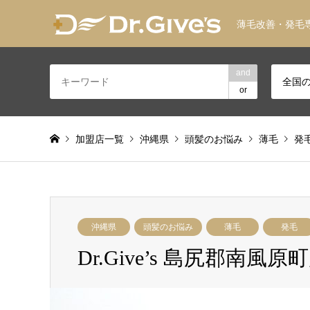
薄毛改善・発毛
and
全国
or
加盟店一覧
沖縄県
頭髪のお悩み
薄毛
発
沖縄県
頭髪のお悩み
薄毛
発毛
Dr.Give’s 島尻郡南風原