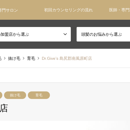
初回カウンセリングの流れ
医師・専門
専門サロン
の加盟店から選ぶ
頭髪のお悩みから選ぶ
毛
抜け毛
育毛
Dr.Give’s 島尻郡南風原町店
抜け毛
育毛
町店