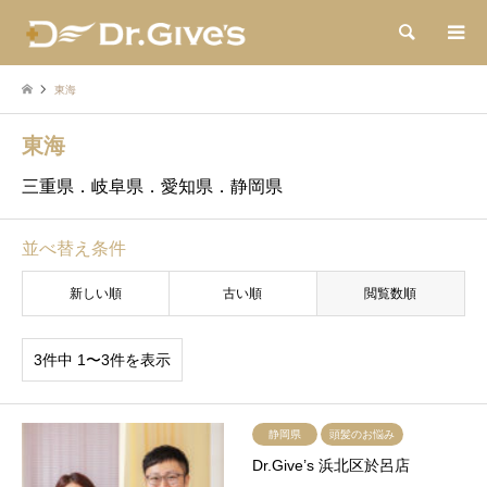
検索
東海
東海
三重県．岐阜県．愛知県．静岡県
並べ替え条件
新しい順
古い順
閲覧数順
3件中 1〜3件を表示
静岡県
頭髪のお悩み
Dr.Give’s 浜北区於呂店