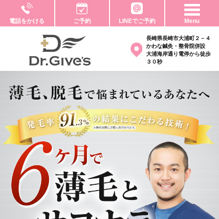
電話をかける
ご予約
LINEでご予約
Menu
長崎県長崎市大浦町２－４
かわな鍼灸・整骨院併設
大浦海岸通り電停から徒歩
３０秒