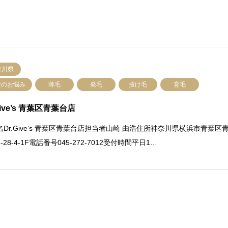
奈川県
髪のお悩み
薄毛
発毛
抜け毛
育毛
Give’s 青葉区青葉台店
名Dr.Give’s 青葉区青葉台店担当者山崎 由浩住所神奈川県横浜市青葉区
-28-4-1F電話番号045-272-7012受付時間平日1…