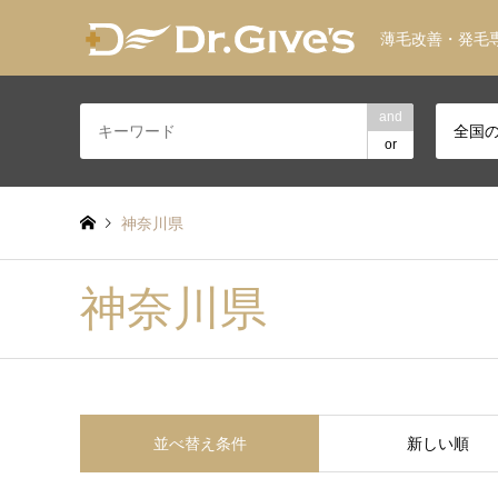
薄毛改善・発毛
and
全国
or
神奈川県
神奈川県
並べ替え条件
新しい順